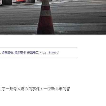
/
0.1 min read
備
,
警察臨檢
,
警消安全
,
道路施工
生了一起令人痛心的事件，一位新北市的警