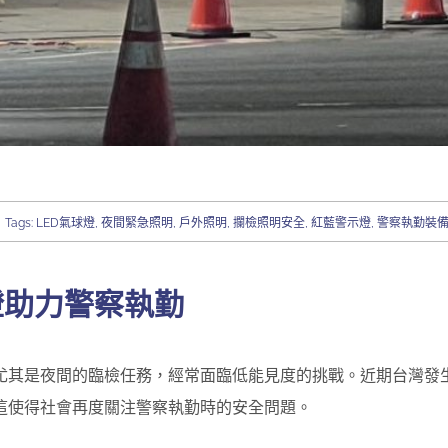
Tags:
LED氣球燈
,
夜間緊急照明
,
戶外照明
,
攔檢照明安全
,
紅藍警示燈
,
警察執勤裝
燈助力警察執勤
尤其是夜間的臨檢任務，經常面臨低能見度的挑戰。近期台灣發
這使得社會再度關注警察執勤時的安全問題。