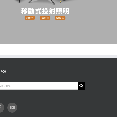
ARCH
arch
: