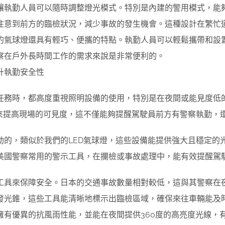
讓執勤人員可以隨時調整燈光模式。特別是內建的警用模式，能
注意到前方的臨檢狀況，減少事故的發生機會。這種設計在繁忙
的氣球燈還具有輕巧、便攜的特點。執勤人員可以輕鬆攜帶和設
察在戶外長時間工作的需求來說是非常便利的。
升執勤安全性
任務時，都高度重視照明設備的使用，特別是在夜間或能見度低
備來提高現場的可見度，這不僅能夠提醒駕駛員前方有警察執勤，
動的，類似於我們的LED氣球燈，這些設備能提供強大且穩定的
美國警察常用的警示工具，在攔檢或事故處理中，能有效提醒駕
工具來保障安全。日本的交通事故數量相對較低，這與其警察在
發光錐，這些工具能清晰地標示出臨檢區域，確保來往車輛能及
擁有優異的抗風雨性能，並能在夜間提供360度的高亮度光線，